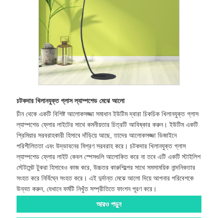
চটকদার খিলানযুক্ত গ্লাস ল্যাম্পশেড মেঝে আলো
চীন থেকে একটি বিশিষ্ট আলোকসজ্জা সমাধান ইউটিম দ্বারা চিকচিক খিলানযুক্ত গ্লাস
ল্যাম্পশেড ফ্লোর লাইটের সাথে কমনীয়তার চিত্রটি আবিষ্কার করুন। ইউটিম একটি
প্রিমিয়ার সরবরাহকারী হিসাবে দাঁড়িয়ে আছে, তাদের আলোকসজ্জা ডিজাইনে
পরিশীলিততা এবং উদ্ভাবনের মিশ্রণ সরবরাহ করে। চটকদার খিলানযুক্ত গ্লাস
ল্যাম্পশেড ফ্লোর লাইট কেবল স্পেসগুলি আলোকিত করে না তবে এটি একটি স্টাইলিশ
স্টেটমেন্ট টুকরা হিসাবেও কাজ করে, উচ্চতর কারুশিল্পের সাথে সমসাময়িক নান্দনিকতার
সংহত করে নির্বিঘ্নে সংহত করে। এই দুর্দান্ত মেঝে আলো দিয়ে আপনার পরিবেশকে
উন্নত করুন, যেখানে ফর্মটি নিখুঁত সম্প্রীতিতে ফাংশন পূরণ করে।
আরও পড়ুন