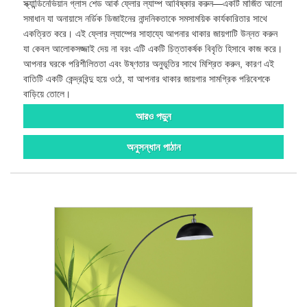
স্ক্যান্ডিনেভিয়ান গ্লাস শেড আর্ক ফ্লোর ল্যাম্প আবিষ্কার করুন—একটি মার্জিত আলো
সমাধান যা অনায়াসে নর্ডিক ডিজাইনের নান্দনিকতাকে সমসাময়িক কার্যকারিতার সাথে
একত্রিত করে। এই ফ্লোর ল্যাম্পের সাহায্যে আপনার থাকার জায়গাটি উন্নত করুন
যা কেবল আলোকসজ্জাই দেয় না বরং এটি একটি চিত্তাকর্ষক বিবৃতি হিসাবে কাজ করে।
আপনার ঘরকে পরিশীলিততা এবং উষ্ণতার অনুভূতির সাথে মিশ্রিত করুন, কারণ এই
বাতিটি একটি কেন্দ্রবিন্দু হয়ে ওঠে, যা আপনার থাকার জায়গার সামগ্রিক পরিবেশকে
বাড়িয়ে তোলে।
আরও পড়ুন
অনুসন্ধান পাঠান