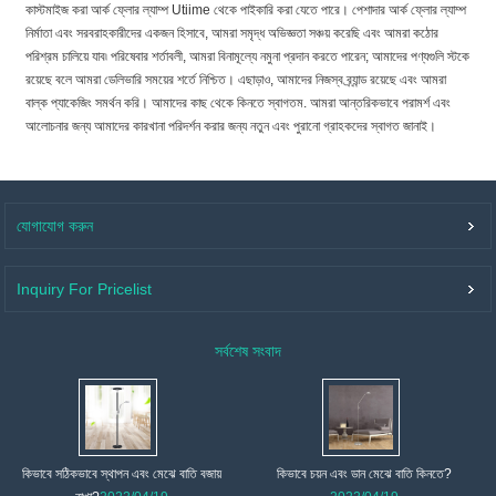
কাস্টমাইজ করা আর্ক ফ্লোর ল্যাম্প Utiime থেকে পাইকারি করা যেতে পারে। পেশাদার আর্ক ফ্লোর ল্যাম্প
নির্মাতা এবং সরবরাহকারীদের একজন হিসাবে, আমরা সমৃদ্ধ অভিজ্ঞতা সঞ্চয় করেছি এবং আমরা কঠোর
পরিশ্রম চালিয়ে যাব৷ পরিষেবার শর্তাবলী, আমরা বিনামূল্যে নমুনা প্রদান করতে পারেন; আমাদের পণ্যগুলি স্টকে
রয়েছে বলে আমরা ডেলিভারি সময়ের শর্তে নিশ্চিত। এছাড়াও, আমাদের নিজস্ব ব্র্যান্ড রয়েছে এবং আমরা
বাল্ক প্যাকেজিং সমর্থন করি। আমাদের কাছ থেকে কিনতে স্বাগতম. আমরা আন্তরিকভাবে পরামর্শ এবং
আলোচনার জন্য আমাদের কারখানা পরিদর্শন করার জন্য নতুন এবং পুরানো গ্রাহকদের স্বাগত জানাই।
যোগাযোগ করুন
Inquiry For Pricelist
সর্বশেষ সংবাদ
কিভাবে সঠিকভাবে স্থাপন এবং মেঝে বাতি বজায়
কিভাবে চয়ন এবং ডান মেঝে বাতি কিনতে?