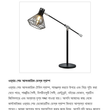
ওয়্যার শেড আলংকারিক ডেস্ক ল্যাম্প
ওয়্যার শেড আলংকারিক টেবিল ল্যাম্প, সামঞ্জস্য করতে উপরে এবং নিচে সুইং করা
যেতে পারে, শাস্ত্রীয় শৈলী, বিপরীতমুখী শৈলী; রেস্টুরেন্ট, বইয়ের দোকান, প্রাচীন
জিনিসপত্র এবং অন্যান্য দৃশ্য সজ্জা পাওয়া যায়। আপনি আমাদের কাছ থেকে
কাস্টমাইজড ওয়্যার শেড ডেকোরেটিভ ডেস্ক ল্যাম্প কিনতে আশ্বস্ত থাকতে
পারেন। আমরা আপনার সাথে সহযোগিতা করার জন্য উন্মুখ, আপনি যদি আরও জানতে