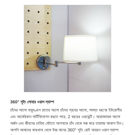
360° সুইং লোহার ওয়াল ল্যাম্প
চাঁদের আলো বায়ুমণ্ডল রাতের আলো চাঁদের গ্রহের আলো, সমস্ত ধরণের ইউরোপীয়
এবং আমেরিকান সার্টিফিকেশন করতে পারে, 2 বছরের ওয়ারেন্টি। আরামদায়ক আলো
অর্জন এবং জীবনের চাহিদা মেটাতে আপনাকে চাঁদ থেকে শুরু করে তারাময় আকাশ দিন।
আপনি আমাদের কারখানা থেকে উচ্চ মানের 360° সুইং রোট আয়রন ওয়াল ল্যাম্প