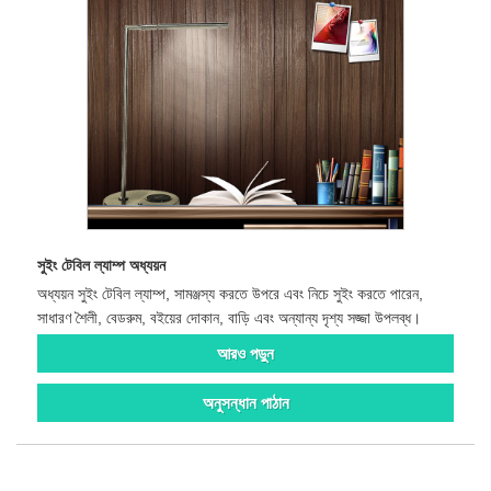
সুইং টেবিল ল্যাম্প অধ্যয়ন
অধ্যয়ন সুইং টেবিল ল্যাম্প, সামঞ্জস্য করতে উপরে এবং নিচে সুইং করতে পারেন,
সাধারণ শৈলী, বেডরুম, বইয়ের দোকান, বাড়ি এবং অন্যান্য দৃশ্য সজ্জা উপলব্ধ।
আরও পড়ুন
অনুসন্ধান পাঠান