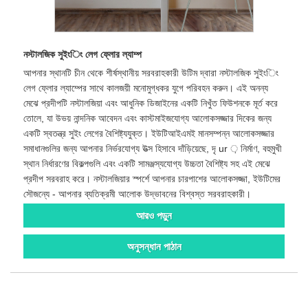
নস্টালজিক সুইংিং লেগ ফ্লোর ল্যাম্প
আপনার স্থানটি চীন থেকে শীর্ষস্থানীয় সরবরাহকারী উটিম দ্বারা নস্টালজিক সুইংিং
লেগ ফ্লোর ল্যাম্পের সাথে কালজয়ী মনোমুগ্ধকর যুগে পরিবহন করুন। এই অনন্য
মেঝে প্রদীপটি নস্টালজিয়া এবং আধুনিক ডিজাইনের একটি নিখুঁত ফিউশনকে মূর্ত করে
তোলে, যা উভয় নান্দনিক আবেদন এবং কাস্টমাইজযোগ্য আলোকসজ্জার দিকের জন্য
একটি স্বতন্ত্র সুইং লেগের বৈশিষ্ট্যযুক্ত। ইউটিআইএমই মানসম্পন্ন আলোকসজ্জার
সমাধানগুলির জন্য আপনার নির্ভরযোগ্য উত্স হিসাবে দাঁড়িয়েছে, দৃ ur ় নির্মাণ, বহুমুখী
স্থান নির্ধারণের বিকল্পগুলি এবং একটি সামঞ্জস্যযোগ্য উচ্চতা বৈশিষ্ট্য সহ এই মেঝে
প্রদীপ সরবরাহ করে। নস্টালজিয়ার স্পর্শে আপনার চারপাশের আলোকসজ্জা, ইউটিমের
সৌজন্যে - আপনার ব্যতিক্রমী আলোক উদ্ভাবনের বিশ্বস্ত সরবরাহকারী।
আরও পড়ুন
অনুসন্ধান পাঠান